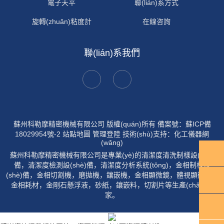
電子天平
聯(lián)系方式
旋轉(zhuǎn)粘度計
在線咨詢
聯(lián)系我們
蘇州科勒摩精密機械有限公司 版權(quán)所有
備案號：蘇ICP備
18029954號-2
站點地圖
管理登陸
技術(shù)支持：
化工儀器網
(wǎng)
蘇州科勒摩精密機械有限公司是專業(yè)的清潔度清洗制樣設(shè)
備，清潔度檢測設(shè)備，清潔度分析系統(tǒng)，金相制樣設
(shè)備，金相切割機，磨拋機，鑲嵌機，金相顯微鏡，體視顯微鏡，
金相耗材，金剛石懸浮液，砂紙，鑲嵌料，切割片等生產(chǎn)廠
家。